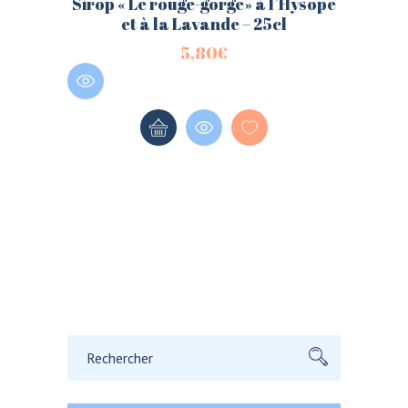
Sirop « Le rouge-gorge» à l’Hysope
et à la Lavande – 25cl
5,80
€
Rechercher: