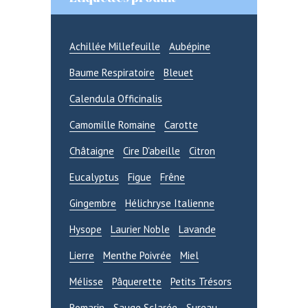
Achillée Millefeuille
Aubépine
Baume Respiratoire
Bleuet
Calendula Officinalis
Camomille Romaine
Carotte
Châtaigne
Cire D'abeille
Citron
Eucalyptus
Figue
Frêne
Gingembre
Hélichryse Italienne
Hysope
Laurier Noble
Lavande
Lierre
Menthe Poivrée
Miel
Mélisse
Pâquerette
Petits Trésors
Romarin
Sauge Sclarée
Sureau