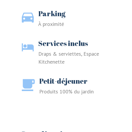
Connectez-vous ici.
Parking
Log into your account in just a few
steps.
À proximité
Services inclus
Draps & serviettes, Espace
Kitchenette
Se souvenir de moi
Petit-déjeuner
Mot de passe oublié ?
Produits 100% du jardin
CONNEXION