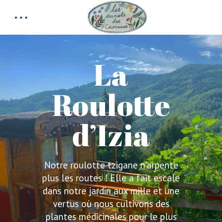
La
Roulotte
d’Izia
Notre roulotte tzigane n'arpente
plus les routes ! Elle a fait escale
dans notre jardin aux mille et une
vertus où nous cultivons des
plantes médicinales pour le plus