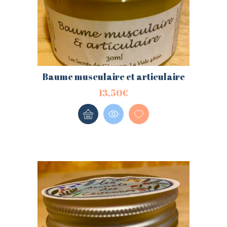
Connectez-vous ici.
Log into your account in just a few
steps.
Baume musculaire et articulaire
13,50
€
Se souvenir de moi
Mot de passe oublié ?
CONNEXION