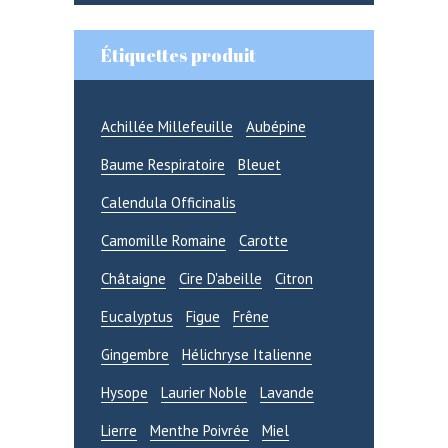
CONNEXION
INSCRIPTION
Étiquettes produit
Connectez-vous ici.
Achillée Millefeuille
Aubépine
Log into your account in just a few
Baume Respiratoire
Bleuet
steps.
Calendula Officinalis
Camomille Romaine
Carotte
Châtaigne
Cire D'abeille
Citron
Eucalyptus
Figue
Frêne
Gingembre
Hélichryse Italienne
Se souvenir de moi
Hysope
Laurier Noble
Lavande
Mot de passe oublié ?
Lierre
Menthe Poivrée
Miel