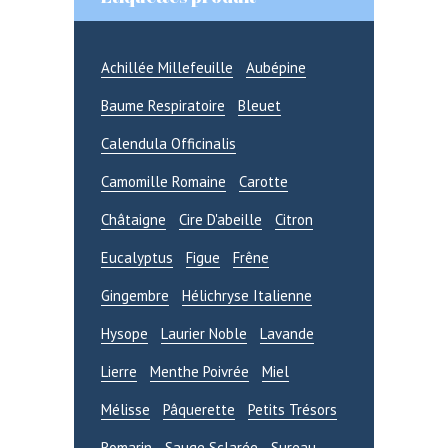
Achillée Millefeuille
Aubépine
Baume Respiratoire
Bleuet
Se souvenir de moi
Calendula Officinalis
Mot de passe oublié ?
Camomille Romaine
Carotte
Châtaigne
Cire D'abeille
Citron
CONNEXION
Eucalyptus
Figue
Frêne
Gingembre
Hélichryse Italienne
Hysope
Laurier Noble
Lavande
Lierre
Menthe Poivrée
Miel
Mélisse
Pâquerette
Petits Trésors
Romarin
Sauge Sclarée
Sureau