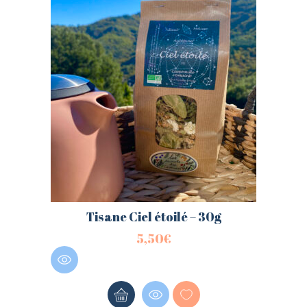
Tisane Ciel étoilé – 30g
5,50
€