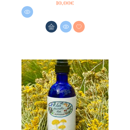
10,00
€
Connectez-vous ici.
Log into your account in just a few
steps.
Se souvenir de moi
Mot de passe oublié ?
CONNEXION