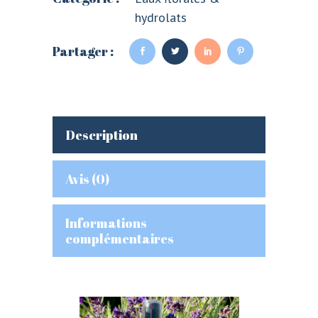
hydrolats
Partager :
Description
Avis (0)
Informations
complémentaires