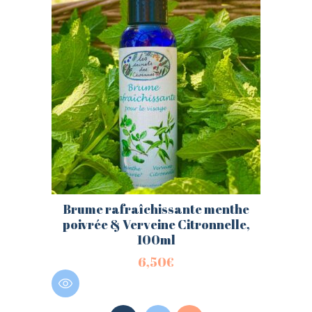
Brume rafraîchissante menthe
poivrée & Verveine Citronnelle,
100ml
6,50
€